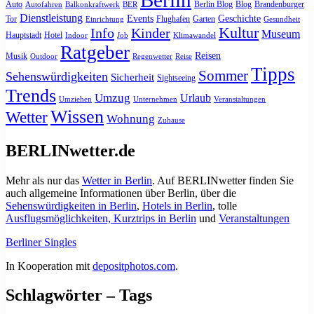
Auto
Berlin Blog
Blog
Brandenburger
Autofahren
Balkonkraftwerk
BER
Dienstleistung
Events
Geschichte
Tor
Flughafen
Garten
Einrichtung
Gesundheit
Kultur
Info
Kinder
Museum
Hauptstadt
Hotel
Indoor
Job
Klimawandel
Ratgeber
Reisen
Musik
Outdoor
Regenwetter
Reise
Tipps
Sommer
Sehenswürdigkeiten
Sicherheit
Sightseeing
Trends
Umzug
Urlaub
Umziehen
Unternehmen
Veranstaltungen
Wissen
Wetter
Wohnung
Zuhause
BERLINwetter.de
Mehr als nur das
Wetter in Berlin
. Auf BERLINwetter finden Sie
auch allgemeine Informationen über Berlin, über die
Sehenswürdigkeiten in Berlin
,
Hotels in Berlin
, tolle
Ausflugsmöglichkeiten, Kurztrips in Berlin
und
Veranstaltungen
Berliner Singles
In Kooperation mit
depositphotos.com
.
Schlagwörter – Tags