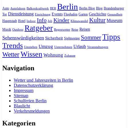
Berlin
Auto
Berlin Blog
Blog
Brandenburger
Autofahren
Balkonkraftwerk
BER
Dienstleistung
Events
Geschichte
Tor
Flughafen
Garten
Einrichtung
Gesundheit
Kultur
Info
Kinder
Museum
Hauptstadt
Hotel
Indoor
Job
Klimawandel
Ratgeber
Reisen
Musik
Outdoor
Regenwetter
Reise
Tipps
Sommer
Sehenswürdigkeiten
Sicherheit
Sightseeing
Trends
Umzug
Urlaub
Umziehen
Unternehmen
Veranstaltungen
Wissen
Wetter
Wohnung
Zuhause
Navigation
Wetter und Jahreszeiten in Berlin
Datenschutzerklärung
Impressum
Sitemap
Schulferien Berlin
Blaulicht
Verkehrsmeldungen
Kategorien