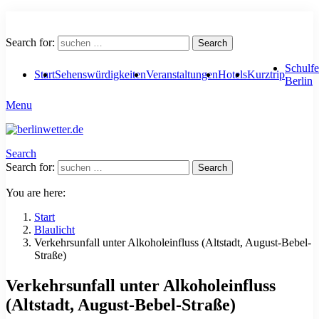
Search for:
Search
Schulfe
Start
Sehenswürdigkeiten
Veranstaltungen
Hotels
Kurztrip
Berlin
Menu
Search
Search for:
Search
You are here:
Start
Blaulicht
Verkehrsunfall unter Alkoholeinfluss (Altstadt, August-Bebel-
Straße)
Verkehrsunfall unter Alkoholeinfluss
(Altstadt, August-Bebel-Straße)