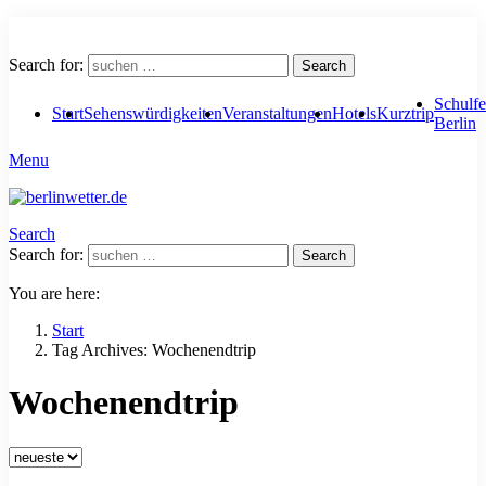
Search for:
Search
Schulfe
Start
Sehenswürdigkeiten
Veranstaltungen
Hotels
Kurztrip
Berlin
Menu
Search
Search for:
Search
You are here:
Start
Tag Archives: Wochenendtrip
Wochenendtrip