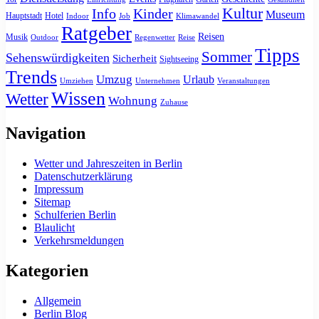
Kultur
Info
Kinder
Museum
Hauptstadt
Hotel
Indoor
Job
Klimawandel
Ratgeber
Reisen
Musik
Outdoor
Regenwetter
Reise
Tipps
Sommer
Sehenswürdigkeiten
Sicherheit
Sightseeing
Trends
Umzug
Urlaub
Umziehen
Unternehmen
Veranstaltungen
Wissen
Wetter
Wohnung
Zuhause
Navigation
Wetter und Jahreszeiten in Berlin
Datenschutzerklärung
Impressum
Sitemap
Schulferien Berlin
Blaulicht
Verkehrsmeldungen
Kategorien
Allgemein
Berlin Blog