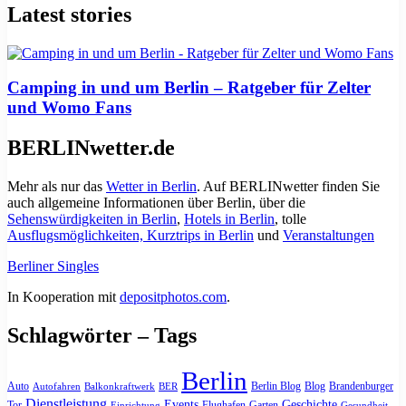
Latest stories
Camping in und um Berlin – Ratgeber für Zelter
und Womo Fans
BERLINwetter.de
Mehr als nur das
Wetter in Berlin
. Auf BERLINwetter finden Sie
auch allgemeine Informationen über Berlin, über die
Sehenswürdigkeiten in Berlin
,
Hotels in Berlin
, tolle
Ausflugsmöglichkeiten, Kurztrips in Berlin
und
Veranstaltungen
Berliner Singles
In Kooperation mit
depositphotos.com
.
Schlagwörter – Tags
Berlin
Auto
Berlin Blog
Blog
Brandenburger
Autofahren
Balkonkraftwerk
BER
Dienstleistung
Events
Geschichte
Tor
Flughafen
Garten
Einrichtung
Gesundheit