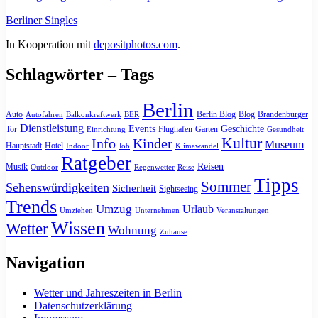
Berliner Singles
In Kooperation mit
depositphotos.com
.
Schlagwörter – Tags
Berlin
Auto
Berlin Blog
Blog
Brandenburger
Autofahren
Balkonkraftwerk
BER
Dienstleistung
Events
Geschichte
Tor
Flughafen
Garten
Einrichtung
Gesundheit
Kultur
Info
Kinder
Museum
Hauptstadt
Hotel
Indoor
Job
Klimawandel
Ratgeber
Reisen
Musik
Outdoor
Regenwetter
Reise
Tipps
Sommer
Sehenswürdigkeiten
Sicherheit
Sightseeing
Trends
Umzug
Urlaub
Umziehen
Unternehmen
Veranstaltungen
Wissen
Wetter
Wohnung
Zuhause
Navigation
Wetter und Jahreszeiten in Berlin
Datenschutzerklärung