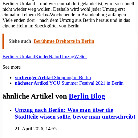
Berliner Umland – und wer einmal dort gelandet ist, wird so schnell
nicht wieder weg wollen. Deshalb wird wohl jeder Umzug erst
einmal mit einem Relax-Wochenende in Brandenburg anfangen.
Viele enden dort – nach dem Umzug aus Berlin heraus und in das
eigene Heim im Speckgürtel von Berlin.
Siehe auch
Berühmte Drehorte in Berlin
Berliner Umland
Kinder
Natur
Umzug
Wetter
See more
vorheriger Artikel
Shopping in Berlin
nächster Artikel
YOU Summer Festival 2021 in Berlin
ähnliche Artikel von
Berlin Blog
Umzug nach Berlin: Was man über die
Stadtteile wissen sollte, bevor man unterschreibt
21. April 2026, 14:55