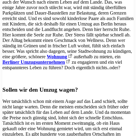
auch der Wunsch nach einem Leben auf dem Lande. Das, was
einige Jahre zuvor noch stilecht war, wird mit ständig überfüllten
Parkplätzen und Dauer-Baustellen zur Belastung, deren Grenzen
erreicht sind. Und es sind sowohl kinderlose Paare als auch Familien
mit Kindern, die sich deshalb für einen Umzug aus Berlin heraus
entscheiden und die Landflucht angehen. Denn hier herrscht Ruhe.
Hier kommt die Seele zur Ruhe. Der Stress fällt spürbar schnell ab.
Der Alltag bekommt einen Geschmack von Wellness. Denn wer
ständig im Grünen und in frischer Luft wohnt, fühlt sich einfach
besser. Was spricht also dagegen, seine Stadtwohnung zu kündigen,
eine größere, schönere
Wohnung
außerhalb zu mieten, ein
Berliner Umzugsunternehmen
zu engagieren und ein viel
entspannteres Leben zu führen? Doch eigentlich nichts..oder?
Sollen wir den Umzug wagen?
Wer tatsächlich schon mit einem Auge auf das Land schielt, sollte
nicht lange warten. Denn die meisten entscheiden sich früher oder
später tatsächlich für das Leben auf dem Lande. Und da momentan
die Preise noch günstig sind, lohnt sich der schnelle Entschluss.
Tatsächlich ist es im ersten Moment zweitrangig, ob ein Haus
gekauft oder eine Wohnung gemietet wird, um sich erst einmal
einzuleben. Es gibt hunderte von zauberhaften Ortschaften im