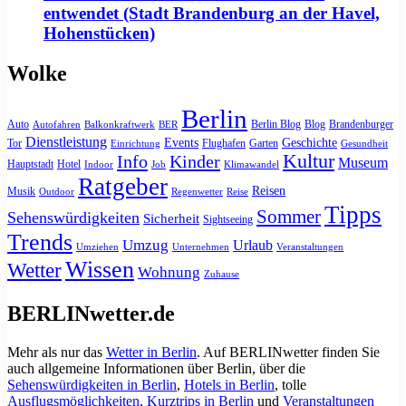
entwendet (Stadt Brandenburg an der Havel,
Hohenstücken)
Wolke
Berlin
Auto
Berlin Blog
Blog
Brandenburger
Autofahren
Balkonkraftwerk
BER
Dienstleistung
Events
Geschichte
Tor
Flughafen
Garten
Einrichtung
Gesundheit
Kultur
Info
Kinder
Museum
Hauptstadt
Hotel
Indoor
Job
Klimawandel
Ratgeber
Reisen
Musik
Outdoor
Regenwetter
Reise
Tipps
Sommer
Sehenswürdigkeiten
Sicherheit
Sightseeing
Trends
Umzug
Urlaub
Umziehen
Unternehmen
Veranstaltungen
Wissen
Wetter
Wohnung
Zuhause
BERLINwetter.de
Mehr als nur das
Wetter in Berlin
. Auf BERLINwetter finden Sie
auch allgemeine Informationen über Berlin, über die
Sehenswürdigkeiten in Berlin
,
Hotels in Berlin
, tolle
Ausflugsmöglichkeiten, Kurztrips in Berlin
und
Veranstaltungen