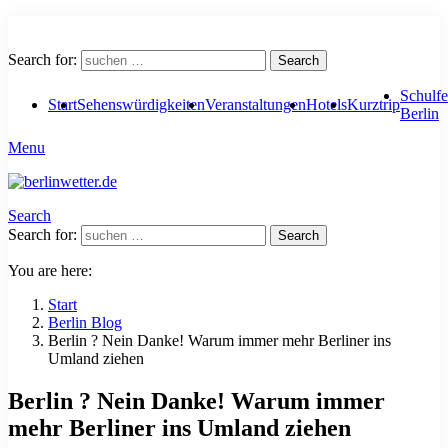
Search for:
Search
Schulfe
Start
Sehenswürdigkeiten
Veranstaltungen
Hotels
Kurztrip
Berlin
Menu
Search
Search for:
Search
You are here:
Start
Berlin Blog
Berlin ? Nein Danke! Warum immer mehr Berliner ins
Umland ziehen
Berlin ? Nein Danke! Warum immer
mehr Berliner ins Umland ziehen