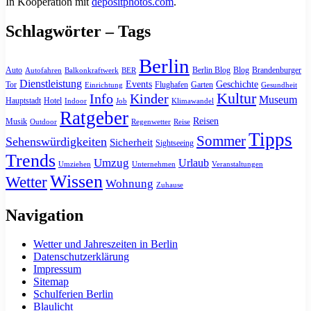
In Kooperation mit
depositphotos.com
.
Schlagwörter – Tags
Berlin
Auto
Berlin Blog
Blog
Brandenburger
Autofahren
Balkonkraftwerk
BER
Dienstleistung
Events
Geschichte
Tor
Flughafen
Garten
Einrichtung
Gesundheit
Kultur
Info
Kinder
Museum
Hauptstadt
Hotel
Indoor
Job
Klimawandel
Ratgeber
Reisen
Musik
Outdoor
Regenwetter
Reise
Tipps
Sommer
Sehenswürdigkeiten
Sicherheit
Sightseeing
Trends
Umzug
Urlaub
Umziehen
Unternehmen
Veranstaltungen
Wissen
Wetter
Wohnung
Zuhause
Navigation
Wetter und Jahreszeiten in Berlin
Datenschutzerklärung
Impressum
Sitemap
Schulferien Berlin
Blaulicht