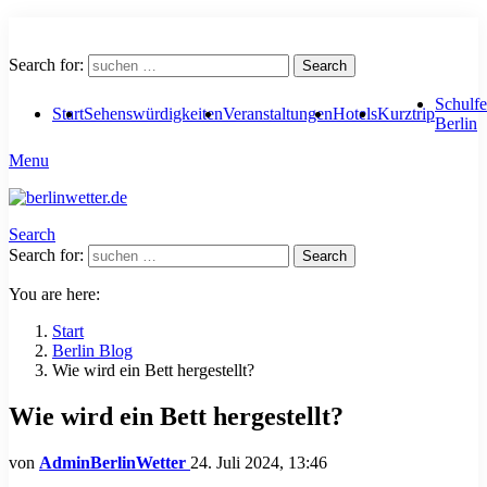
Search for:
Search
Schulfe
Start
Sehenswürdigkeiten
Veranstaltungen
Hotels
Kurztrip
Berlin
Menu
Search
Search for:
Search
You are here:
Start
Berlin Blog
Wie wird ein Bett hergestellt?
Wie wird ein Bett hergestellt?
von
AdminBerlinWetter
24. Juli 2024, 13:46