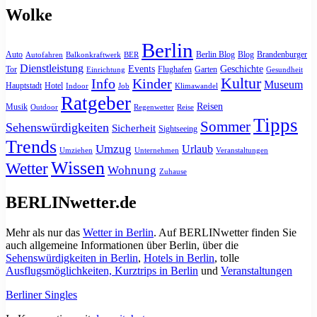
Wolke
Berlin
Auto
Berlin Blog
Blog
Brandenburger
Autofahren
Balkonkraftwerk
BER
Dienstleistung
Events
Geschichte
Tor
Flughafen
Garten
Einrichtung
Gesundheit
Kultur
Info
Kinder
Museum
Hauptstadt
Hotel
Indoor
Job
Klimawandel
Ratgeber
Reisen
Musik
Outdoor
Regenwetter
Reise
Tipps
Sommer
Sehenswürdigkeiten
Sicherheit
Sightseeing
Trends
Umzug
Urlaub
Umziehen
Unternehmen
Veranstaltungen
Wissen
Wetter
Wohnung
Zuhause
BERLINwetter.de
Mehr als nur das
Wetter in Berlin
. Auf BERLINwetter finden Sie
auch allgemeine Informationen über Berlin, über die
Sehenswürdigkeiten in Berlin
,
Hotels in Berlin
, tolle
Ausflugsmöglichkeiten, Kurztrips in Berlin
und
Veranstaltungen
Berliner Singles