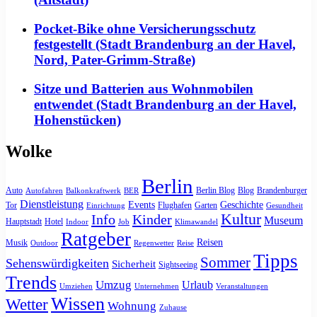
Pocket-Bike ohne Versicherungsschutz
festgestellt (Stadt Brandenburg an der Havel,
Nord, Pater-Grimm-Straße)
Sitze und Batterien aus Wohnmobilen
entwendet (Stadt Brandenburg an der Havel,
Hohenstücken)
Wolke
Berlin
Auto
Berlin Blog
Blog
Brandenburger
Autofahren
Balkonkraftwerk
BER
Dienstleistung
Events
Geschichte
Tor
Flughafen
Garten
Einrichtung
Gesundheit
Kultur
Info
Kinder
Museum
Hauptstadt
Hotel
Indoor
Job
Klimawandel
Ratgeber
Reisen
Musik
Outdoor
Regenwetter
Reise
Tipps
Sommer
Sehenswürdigkeiten
Sicherheit
Sightseeing
Trends
Umzug
Urlaub
Umziehen
Unternehmen
Veranstaltungen
Wissen
Wetter
Wohnung
Zuhause