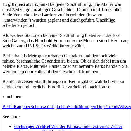
Es gilt quasi als Fixpunkt bei jeder Stadtführung. Die Mauer war
einst Zeitzeuge unzähliger Geschichten, Dramen und Todesfälle.
Viele Versuche diese Barriere zu überwinden (bzw. zu
„unterwinden“) wurden geplant und durchgeführt. Unzählige
scheiterten jedoch.
Als weitere Stationen bei einer Stadtführung bieten sich die East
Side Gallery, das Humbold Forum oder die Museumsinsel Berlin an,
welche zum UNESCO-Weltkulturerbe zählt.
Berlin hat als Metropole urbanen Charakter und dennoch viele
ruhige, beschauliche Gegenden zu bieten. Ob es sich dabei nun um
belebte Plätze, kulturelle Bauten oder zauberhafte Parks handelt, Sie
werden in jedem Falle auf den Geschmack kommen.
Bei den diversen Stadtführungen in Berlin gibt es wahrlich viel zu
entdecken und herrliche Eindrücke zurück mit nach Hause
zunehmen.
Berlin
Ratgeber
Sehenswürdigkeiten
Stadtführungen
Tipps
Trends
Wisse
See more
vorheriger Artikel
Wie der Klimawandel extremes Wetter