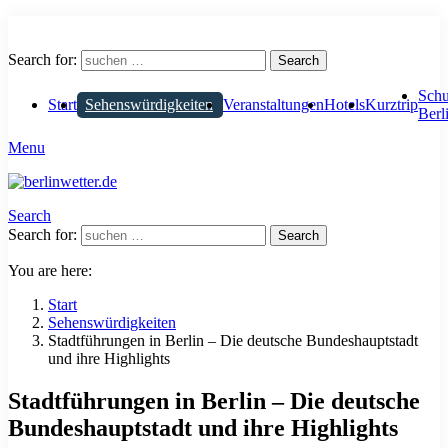
Search for:
Search
Schu
Start
Sehenswürdigkeiten
Veranstaltungen
Hotels
Kurztrip
Berl
Menu
Search
Search for:
Search
You are here:
Start
Sehenswürdigkeiten
Stadtführungen in Berlin – Die deutsche Bundeshauptstadt
und ihre Highlights
Stadtführungen in Berlin – Die deutsche
Bundeshauptstadt und ihre Highlights