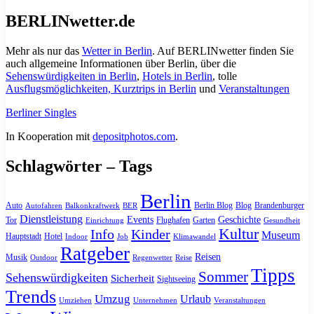
BERLINwetter.de
Mehr als nur das
Wetter in Berlin
. Auf BERLINwetter finden Sie
auch allgemeine Informationen über Berlin, über die
Sehenswürdigkeiten in Berlin
,
Hotels in Berlin
, tolle
Ausflugsmöglichkeiten, Kurztrips in Berlin
und
Veranstaltungen
Berliner Singles
In Kooperation mit
depositphotos.com
.
Schlagwörter – Tags
Berlin
Auto
Berlin Blog
Blog
Brandenburger
Autofahren
Balkonkraftwerk
BER
Dienstleistung
Events
Geschichte
Tor
Flughafen
Garten
Einrichtung
Gesundheit
Kultur
Info
Kinder
Museum
Hauptstadt
Hotel
Indoor
Job
Klimawandel
Ratgeber
Reisen
Musik
Outdoor
Regenwetter
Reise
Tipps
Sommer
Sehenswürdigkeiten
Sicherheit
Sightseeing
Trends
Umzug
Urlaub
Umziehen
Unternehmen
Veranstaltungen